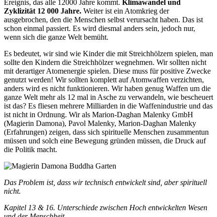
Ereignis, das alle 12000 Jahre kommt.
Klimawandel und
Zyklizität 12 000 Jahre.
Weiter ist ein Atomkrieg der
ausgebrochen, den die Menschen selbst verursacht haben. Das ist
schon einmal passiert. Es wird diesmal anders sein, jedoch nur,
wenn sich die ganze Welt bemüht.
Es bedeutet, wir sind wie Kinder die mit Streichhölzern spielen, man
sollte den Kindern die Streichhölzer wegnehmen. Wir sollten nicht
mit derartiger Atomenergie spielen. Diese muss für positive Zwecke
genutzt werden! Wir sollten komplett auf Atomwaffen verzichten,
anders wird es nicht funktionieren. Wir haben genug Waffen um die
ganze Welt mehr als 12 mal in Asche zu verwandeln, wie bescheuert
ist das? Es fliesen mehrere Milliarden in die Waffenindustrie und das
ist nicht in Ordnung. Wir als Marion-Daghan Malenky GmbH
(Magierin Damona), Pavol Malenky, Marion-Daghan Malenky
(Erfahrungen) zeigen, dass sich spirituelle Menschen zusammentun
müssen und solch eine Bewegung gründen müssen, die Druck auf
die Politik macht.
Das Problem ist, dass wir technisch entwickelt sind, aber spirituell
nicht.
Kapitel 13 & 16. Unterschiede zwischen Hoch entwickelten Wesen
und der Menschheit.