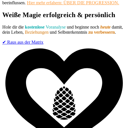
beeinflussen.
Hier mehr erfahern: ÜBER DIE PROGRESSION.
Weiße Magie
erfolgreich & persönlich
Hole dir die
kostenlose
Voranalyse
und beginne noch
heute
damit,
dein Leben,
Beziehungen
und Selbsterkenntnis
zu verbessern
.
✔︎ Raus aus der Matrix