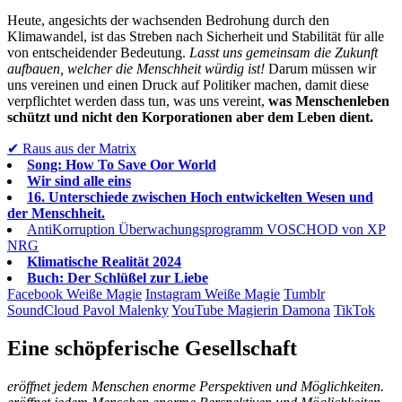
Heute, angesichts der wachsenden Bedrohung durch den
Klimawandel, ist das Streben nach Sicherheit und Stabilität für alle
von entscheidender Bedeutung.
Lasst uns gemeinsam die Zukunft
aufbauen, welcher die Menschheit würdig ist!
Darum müssen wir
uns vereinen und einen Druck auf Politiker machen, damit diese
verpflichtet werden dass tun, was uns vereint,
was Menschenleben
schützt und nicht den Korporationen aber dem Leben dient.
✔︎ Raus aus der Matrix
Song: How To Save Oor World
Wir sind alle eins
16. Unterschiede zwischen Hoch entwickelten Wesen und
der Menschheit.
AntiKorruption Überwachungsprogramm VOSCHOD von XP
NRG
Klimatische Realität 2024
Buch: Der Schlüßel zur Liebe
Facebook Weiße Magie
Instagram Weiße Magie
Tumblr
SoundCloud Pavol Malenky
YouTube Magierin Damona
TikTok
Eine schöpferische Gesellschaft
eröffnet jedem Menschen enorme Perspektiven und Möglichkeiten.