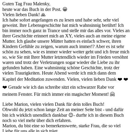
Guten Tag Frau Malenky,
heute war das Buch in der Post. 😀
Vielen lieben Dank! 🙏
Ich habe sofort angefangen es zu lesen und habe sehr, sehr viel
geweint. Ihre Lebensgeschichte hat mich wahnsinnig berührt! Ich
bin immer noch ganz in Trance und stelle mir das alles vor. Vieles an
ihrer Geschichte erinnert mich an XY, vieles auch an meine eigene
Mutter. Ich glaube unsere Mütter hatten es einfach schwer, ihren
Kindern Gefühle zu zeigen, warum auch immer!? Aber es ist sehr
schön zu sehen, wie es immer wieder weiter geht und ich freue mich
so, wie Sie mit Ihrer Mutter letztendlich wieder im Frieden versöhnt
waren und trotz der Verletzungen sogar wieder die Liebe zu ihr
gefunden haben. Eine wahnsinnig schöne Geschichte, trotz der
vielen Traurigkeiten. Heute Abend werde ich mich dann dem
Kapitel der Meditation zuwenden. Vielen, vielen lieben Dank ❤️ ❤️
❤️ Gerade wie ich das schreibe sitzt ein schwarzer Rabe vor
meinem Fenster. Für mich immer ein magischer Moment! 🤗
Liebe Marion, vielen vielen Dank für dein tolles Buch!
Obwohl du jetzt schon lange Zeit an meiner Seite bist - und dafür
bin ich wirklich unendlich dankbar 😊- durfte ich in diesem Buch
noch so viel mehr über dich erfahren.
Marion, du bist eine so bemerkenswerte, starke Frau, die so viel
Liebe für uns alle in sich trägt.