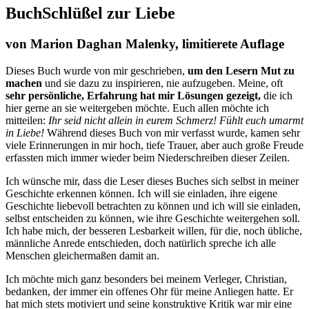
Buch
Schlüßel zur Liebe
von Marion Daghan Malenky, limitierete Auflage
Dieses Buch wurde von mir geschrieben,
um den Lesern Mut zu
machen
und sie dazu zu inspirieren, nie aufzugeben. Meine, oft
sehr persönliche, Erfahrung hat mir Lösungen gezeigt,
die ich
hier gerne an sie weitergeben möchte. Euch allen möchte ich
mitteilen:
Ihr seid nicht allein in eurem Schmerz! Fühlt euch umarmt
in Liebe!
Während dieses Buch von mir verfasst wurde, kamen sehr
viele Erinnerungen in mir hoch, tiefe Trauer, aber auch große Freude
erfassten mich immer wieder beim Niederschreiben dieser Zeilen.
Ich wünsche mir, dass die Leser dieses Buches sich selbst in meiner
Geschichte erkennen können. Ich will sie einladen, ihre eigene
Geschichte liebevoll betrachten zu können und ich will sie einladen,
selbst entscheiden zu können, wie ihre Geschichte weitergehen soll.
Ich habe mich, der besseren Lesbarkeit willen, für die, noch übliche,
männliche Anrede entschieden, doch natürlich spreche ich alle
Menschen gleichermaßen damit an.
Ich möchte mich ganz besonders bei meinem Verleger, Christian,
bedanken, der immer ein offenes Ohr für meine Anliegen hatte. Er
hat mich stets motiviert und seine konstruktive Kritik war mir eine