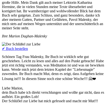
große Hilfe. Mein Dank gilt auch meiner Lektorin Katharina
Hermine, die in vielen Stunden meine Texte überarbeitet und
korrigiert hat. Ihr warmherziger und wohlwollender Blick hat dem
Buch sehr gutgetan. Zum Schluss, und ganz besonders, danke ich
aber meinem Gatten, Partner und Gefährten, Pavol Malenky, der
mich stets auf meinen Wegen unterstützt und der unerschütterlich an
meiner Seite steht.
Ihre Marion Daghan-Malenky
✔︎ Buch bestellen
Schönen Tag Frau Malenky, Ihr Buch ist wirklich sehr gut
geschrieben. Leicht zu lesen und alles auf den Punkt gebracht! Habe
jetzt erst richtig verstanden, was Meditation ist und was sie bewirken
kann. Werde mich jetzt dem letzten Kapitel der "Liebesmagie"
zuwenden. Ihr Buch macht Mut, denn es zeigt, dass Aufgeben keine
Lösung ist!!! In diesem Sinne noch eine schöne Woche!!! 🤗❤️
Liebe Marion,
dein Buch habe ich direkt verschlungen und wollte gar nicht, dass es
aufhört. Ein großes Lob!
Der Schlüẞel zur Liebe hat mich gefesselt und macht mir Mut!!!