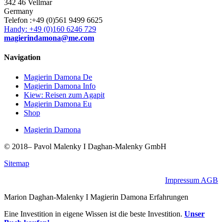
342 46 Vellmar
Germany
Telefon :+49 (0)561 9499 6625
Handy: +49 (0)160 6246 729
magierindamona@me.com
Navigation
Magierin Damona De
Magierin Damona Info
Kiew: Reisen zum Agapit
Magierin Damona Eu
Shop
Magierin Damona
© 2018–
Pavol Malenky I Daghan-Malenky GmbH
Sitemap
Impressum AGB
Marion Daghan-Malenky I Magierin Damona Erfahrungen
Eine Investition in eigene Wissen ist die beste Investition.
Unser