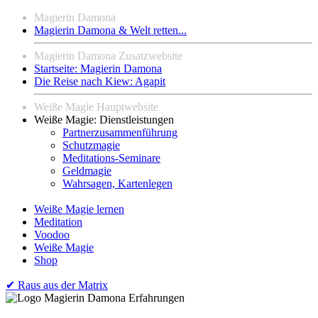
Magierin Damona
Magierin Damona & Welt retten...
Magierin Damona Zusatzwebsite
Startseite: Magierin Damona
Die Reise nach Kiew: Agapit
Weiße Magie Hauptwebsite
Weiße Magie: Dienstleistungen
Partnerzusammenführung
Schutzmagie
Meditations-Seminare
Geldmagie
Wahrsagen, Kartenlegen
Weiße Magie lernen
Meditation
Voodoo
Weiße Magie
Shop
✔︎ Raus aus der Matrix