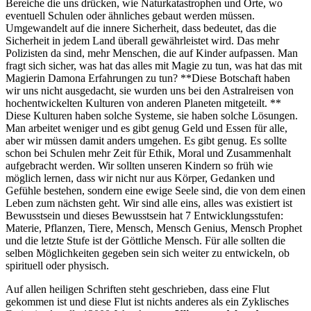
Bereiche die uns drücken, wie Naturkatastrophen und Orte, wo
eventuell Schulen oder ähnliches gebaut werden müssen.
Umgewandelt auf die innere Sicherheit, dass bedeutet, das die
Sicherheit in jedem Land überall gewährleistet wird. Das mehr
Polizisten da sind, mehr Menschen, die auf Kinder aufpassen. Man
fragt sich sicher, was hat das alles mit Magie zu tun, was hat das mit
Magierin Damona Erfahrungen zu tun? **Diese Botschaft haben
wir uns nicht ausgedacht, sie wurden uns bei den Astralreisen von
hochentwickelten Kulturen von anderen Planeten mitgeteilt. **
Diese Kulturen haben solche Systeme, sie haben solche Lösungen.
Man arbeitet weniger und es gibt genug Geld und Essen für alle,
aber wir müssen damit anders umgehen. Es gibt genug. Es sollte
schon bei Schulen mehr Zeit für Ethik, Moral und Zusammenhalt
aufgebracht werden. Wir sollten unseren Kindern so früh wie
möglich lernen, dass wir nicht nur aus Körper, Gedanken und
Gefühle bestehen, sondern eine ewige Seele sind, die von dem einen
Leben zum nächsten geht. Wir sind alle eins, alles was existiert ist
Bewusstsein und dieses Bewusstsein hat 7 Entwicklungsstufen:
Materie, Pflanzen, Tiere, Mensch, Mensch Genius, Mensch Prophet
und die letzte Stufe ist der Göttliche Mensch. Für alle sollten die
selben Möglichkeiten gegeben sein sich weiter zu entwickeln, ob
spirituell oder physisch.
Auf allen heiligen Schriften steht geschrieben, dass eine Flut
gekommen ist und diese Flut ist nichts anderes als ein Zyklisches