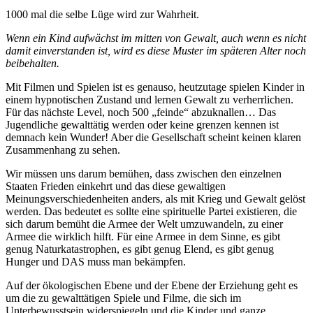
1000 mal die selbe Lüge wird zur Wahrheit.
Wenn ein Kind aufwächst im mitten von Gewalt, auch wenn es nicht
damit einverstanden ist, wird es diese Muster im späteren Alter noch
beibehalten.
Mit Filmen und Spielen ist es genauso, heutzutage spielen Kinder in
einem hypnotischen Zustand und lernen Gewalt zu verherrlichen.
Für das nächste Level, noch 500 „feinde“ abzuknallen… Das
Jugendliche gewalttätig werden oder keine grenzen kennen ist
demnach kein Wunder! Aber die Gesellschaft scheint keinen klaren
Zusammenhang zu sehen.
Wir müssen uns darum bemühen, dass zwischen den einzelnen
Staaten Frieden einkehrt und das diese gewaltigen
Meinungsverschiedenheiten anders, als mit Krieg und Gewalt gelöst
werden. Das bedeutet es sollte eine spirituelle Partei existieren, die
sich darum bemüht die Armee der Welt umzuwandeln, zu einer
Armee die wirklich hilft. Für eine Armee in dem Sinne, es gibt
genug Naturkatastrophen, es gibt genug Elend, es gibt genug
Hunger und DAS muss man bekämpfen.
Auf der ökologischen Ebene und der Ebene der Erziehung geht es
um die zu gewalttätigen Spiele und Filme, die sich im
Unterbewusstsein widerspiegeln und die Kinder und ganze